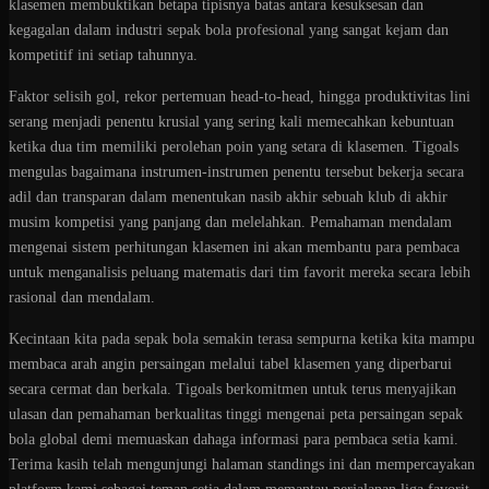
klasemen membuktikan betapa tipisnya batas antara kesuksesan dan
kegagalan dalam industri sepak bola profesional yang sangat kejam dan
kompetitif ini setiap tahunnya.
Faktor selisih gol, rekor pertemuan head-to-head, hingga produktivitas lini
serang menjadi penentu krusial yang sering kali memecahkan kebuntuan
ketika dua tim memiliki perolehan poin yang setara di klasemen. Tigoals
mengulas bagaimana instrumen-instrumen penentu tersebut bekerja secara
adil dan transparan dalam menentukan nasib akhir sebuah klub di akhir
musim kompetisi yang panjang dan melelahkan. Pemahaman mendalam
mengenai sistem perhitungan klasemen ini akan membantu para pembaca
untuk menganalisis peluang matematis dari tim favorit mereka secara lebih
rasional dan mendalam.
Kecintaan kita pada sepak bola semakin terasa sempurna ketika kita mampu
membaca arah angin persaingan melalui tabel klasemen yang diperbarui
secara cermat dan berkala. Tigoals berkomitmen untuk terus menyajikan
ulasan dan pemahaman berkualitas tinggi mengenai peta persaingan sepak
bola global demi memuaskan dahaga informasi para pembaca setia kami.
Terima kasih telah mengunjungi halaman standings ini dan mempercayakan