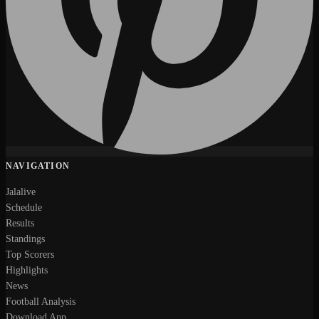
NAVIGATION
Jalalive
Schedule
Results
Standings
Top Scorers
Highlights
News
Football Analysis
Download App