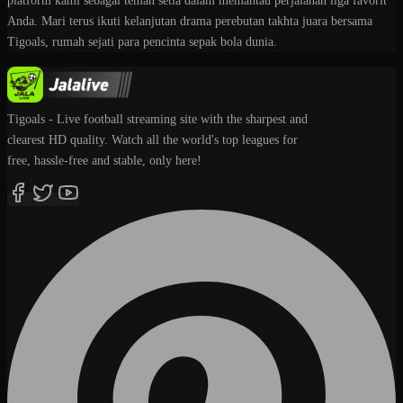
platform kami sebagai teman setia dalam memantau perjalanan liga favorit
Anda. Mari terus ikuti kelanjutan drama perebutan takhta juara bersama
Tigoals, rumah sejati para pencinta sepak bola dunia.
Tigoals - Live football streaming site with the sharpest and
clearest HD quality. Watch all the world's top leagues for
free, hassle-free and stable, only here!