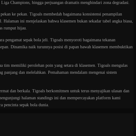
na Liga Champions, hingga perjuangan dramatis menghindari zona degradasi.
ri pekan ke pekan. Tigoals membedah bagaimana konsistensi penampilan
l. Halaman ini menjelaskan bahwa klasemen bukan sekadar tabel angka biasa,
as rumput hijau.
ara pengamat sepak bola jeli. Tigoals menyoroti bagaimana tekanan
m depan. Dinamika naik turunnya posisi di papan bawah klasemen membuktikan
dua tim memiliki perolehan poin yang setara di klasemen. Tigoals mengulas
 yang panjang dan melelahkan. Pemahaman mendalam mengenai sistem
ermat dan berkala. Tigoals berkomitmen untuk terus menyajikan ulasan dan
 mengunjungi halaman standings ini dan mempercayakan platform kami
ra pencinta sepak bola dunia.