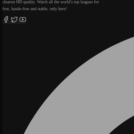
clearest HD quality. Watch all the world's top leagues for
free, hassle-free and stable, only here!