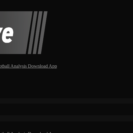
otball Analysis
Download App