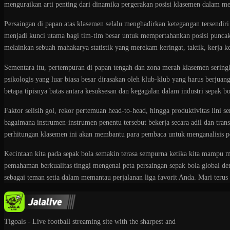
menguraikan arti penting dari dinamika pergerakan posisi klasemen dalam me
Persaingan di papan atas klasemen selalu menghadirkan ketegangan tersendir
menjadi kunci utama bagi tim-tim besar untuk mempertahankan posisi puncak 
melainkan sebuah mahakarya statistik yang merekam keringat, taktik, kerja ker
Sementara itu, pertempuran di papan tengah dan zona merah klasemen seringk
psikologis yang luar biasa besar dirasakan oleh klub-klub yang harus berju
betapa tipisnya batas antara kesuksesan dan kegagalan dalam industri sepak bo
Faktor selisih gol, rekor pertemuan head-to-head, hingga produktivitas lini
bagaimana instrumen-instrumen penentu tersebut bekerja secara adil dan t
perhitungan klasemen ini akan membantu para pembaca untuk menganalisis pe
Kecintaan kita pada sepak bola semakin terasa sempurna ketika kita mampu m
pemahaman berkualitas tinggi mengenai peta persaingan sepak bola global 
sebagai teman setia dalam memantau perjalanan liga favorit Anda. Mari terus 
Tigoals - Live football streaming site with the sharpest and