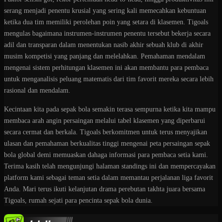
serang menjadi penentu krusial yang sering kali memecahkan kebuntuan
ketika dua tim memiliki perolehan poin yang setara di klasemen. Tigoals
mengulas bagaimana instrumen-instrumen penentu tersebut bekerja secara
adil dan transparan dalam menentukan nasib akhir sebuah klub di akhir
musim kompetisi yang panjang dan melelahkan. Pemahaman mendalam
mengenai sistem perhitungan klasemen ini akan membantu para pembaca
untuk menganalisis peluang matematis dari tim favorit mereka secara lebih
rasional dan mendalam.
Kecintaan kita pada sepak bola semakin terasa sempurna ketika kita mampu
membaca arah angin persaingan melalui tabel klasemen yang diperbarui
secara cermat dan berkala. Tigoals berkomitmen untuk terus menyajikan
ulasan dan pemahaman berkualitas tinggi mengenai peta persaingan sepak
bola global demi memuaskan dahaga informasi para pembaca setia kami.
Terima kasih telah mengunjungi halaman standings ini dan mempercayakan
platform kami sebagai teman setia dalam memantau perjalanan liga favorit
Anda. Mari terus ikuti kelanjutan drama perebutan takhta juara bersama
Tigoals, rumah sejati para pencinta sepak bola dunia.