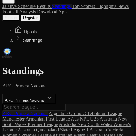
Jalalive
Schedule
Results
Standings
Top Scorers
Highlights
News
Football Analysis
Download App
Sign in
Register
Tigoals
Standings
Standings
ARG Primera Nacional
ARG Primera Nacional
ARG Primera Nacional
Argentine Group C Tebolidun League
Manchester
Armenian First League
Aus NPL U23
Australia New
South Wales Premier League
Australia New South Wales Women's
League
Australia Queensland State League 1
Australia Victorian
Women's Premier League
Australian Welsh League
Bosnia and