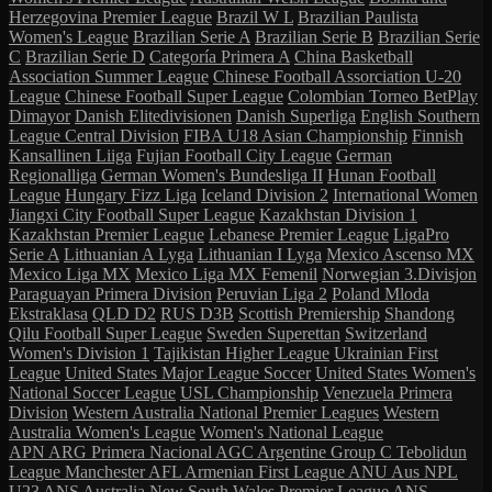
Herzegovina Premier League
Brazil W L
Brazilian Paulista
Women's League
Brazilian Serie A
Brazilian Serie B
Brazilian Serie
C
Brazilian Serie D
Categoría Primera A
China Basketball
Association Summer League
Chinese Football Assorciation U-20
League
Chinese Football Super League
Colombian Torneo BetPlay
Dimayor
Danish Elitedivisionen
Danish Superliga
English Southern
League Central Division
FIBA U18 Asian Championship
Finnish
Kansallinen Liiga
Fujian Football City League
German
Regionalliga
German Women's Bundesliga II
Hunan Football
League
Hungary Fizz Liga
Iceland Division 2
International Women
Jiangxi City Football Super League
Kazakhstan Division 1
Kazakhstan Premier League
Lebanese Premier League
LigaPro
Serie A
Lithuanian A Lyga
Lithuanian I Lyga
Mexico Ascenso MX
Mexico Liga MX
Mexico Liga MX Femenil
Norwegian 3.Divisjon
Paraguayan Primera Division
Peruvian Liga 2
Poland Mloda
Ekstraklasa
QLD D2
RUS D3B
Scottish Premiership
Shandong
Qilu Football Super League
Sweden Superettan
Switzerland
Women's Division 1
Tajikistan Higher League
Ukrainian First
League
United States Major League Soccer
United States Women's
National Soccer League
USL Championship
Venezuela Primera
Division
Western Australia National Premier Leagues
Western
Australia Women's League
Women's National League
APN
ARG Primera Nacional
AGC
Argentine Group C Tebolidun
League Manchester
AFL
Armenian First League
ANU
Aus NPL
U23
ANS
Australia New South Wales Premier League
ANS