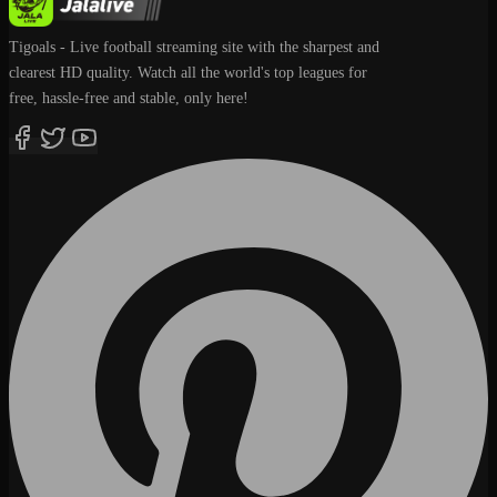
Tigoals - Live football streaming site with the sharpest and
clearest HD quality. Watch all the world's top leagues for
free, hassle-free and stable, only here!