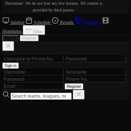
Disclaimer: We do not host any live streams. All content is
provided by third parties.
Jalalive
Schedule
Results
Standings
Highlights
Other
Sign in
Register
Sign in
Register