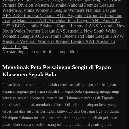
Primera Division
Western Australia National Premier Leagues
Western Australia Women's League
Women's National League
APN
ARG Primera Nacional
AGC
Argentine Group C Tebolidun
League Manchester
AFL
Armenian First League
ANU
Aus NPL
U23
ABC
Australia Brisbane Capital League 1
ANS
Australia New
South Wales Premier League
ANS
Australia New South Wales
Women's League
AQS
Australia Queensland State League 1
AVW
Australia Victorian Women's Premier League
AWL
Australian
Welsh League
No standings data yet for this competition.
Menyimak Peta Persaingan Sengit di Papan
Klasemen Sepak Bola
Papan klasemen sementara adalah cerminan paling jujur, objektif, dan
kejam mengenai performa sebuah tim sepak bola sepanjang mengarungi
kerasnya sebuah kompetisi musim ini. Halaman standings di Tigoals
didedikasikan untuk membahas filosofi di balik persaingan ketat yang
tercermin dari susunan peringkat klub-klub dari berbagai liga top dunia.
Meskipun halaman ini tidak menampilkan angka poin, selisih gol, atau
posisi klub secara spesifik, ruang ini menguraikan arti penting dari