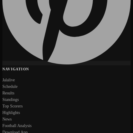
NAVIGATION
Jalalive
Schedule
Results
Standings
Top Scorers
Highlights
News
Football Analysis
Download App