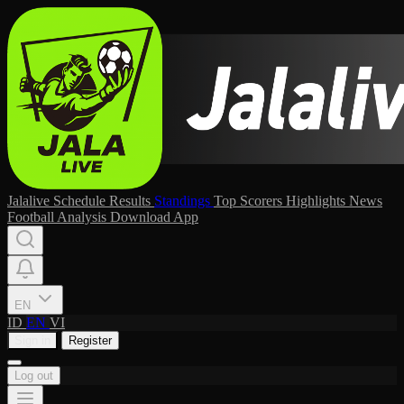
Jalalive
Schedule
Results
Standings
Top Scorers
Highlights
News
Football Analysis
Download App
EN
ID
EN
VI
Sign in
Register
Log out