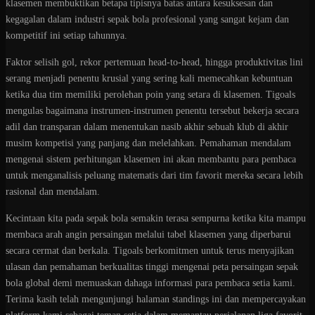
klasemen membuktikan betapa tipisnya batas antara kesuksesan dan
kegagalan dalam industri sepak bola profesional yang sangat kejam dan
kompetitif ini setiap tahunnya.
Faktor selisih gol, rekor pertemuan head-to-head, hingga produktivitas lini
serang menjadi penentu krusial yang sering kali memecahkan kebuntuan
ketika dua tim memiliki perolehan poin yang setara di klasemen. Tigoals
mengulas bagaimana instrumen-instrumen penentu tersebut bekerja secara
adil dan transparan dalam menentukan nasib akhir sebuah klub di akhir
musim kompetisi yang panjang dan melelahkan. Pemahaman mendalam
mengenai sistem perhitungan klasemen ini akan membantu para pembaca
untuk menganalisis peluang matematis dari tim favorit mereka secara lebih
rasional dan mendalam.
Kecintaan kita pada sepak bola semakin terasa sempurna ketika kita mampu
membaca arah angin persaingan melalui tabel klasemen yang diperbarui
secara cermat dan berkala. Tigoals berkomitmen untuk terus menyajikan
ulasan dan pemahaman berkualitas tinggi mengenai peta persaingan sepak
bola global demi memuaskan dahaga informasi para pembaca setia kami.
Terima kasih telah mengunjungi halaman standings ini dan mempercayakan