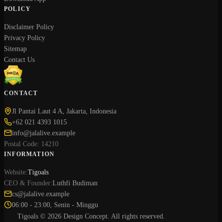
POLICY
Disclaimer Policy
Privacy Policy
Sitemap
Contact Us
CONTACT
Jl Pantai Laut 4 A, Jakarta, Indonesia
+62 021 4393 1015
info@jalalive.example
Postal Code: 14210
INFORMATION
Website:
Tigoals
CEO & Founder:
Luthfi Budiman
cs@jalalive.example
06:00 - 23:00, Senin - Minggu
Tigoals © 2026 Design Concept. All rights reserved.