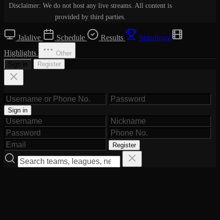
Disclaimer: We do not host any live streams. All content is
provided by third parties.
Jalalive
Schedule
Results
Standings
Highlights
Other
Sign in
Register
Sign in
Register