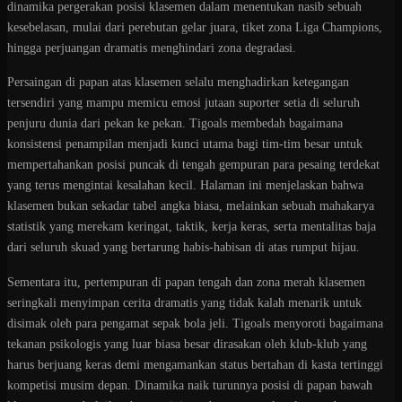
dinamika pergerakan posisi klasemen dalam menentukan nasib sebuah
kesebelasan, mulai dari perebutan gelar juara, tiket zona Liga Champions,
hingga perjuangan dramatis menghindari zona degradasi.
Persaingan di papan atas klasemen selalu menghadirkan ketegangan
tersendiri yang mampu memicu emosi jutaan suporter setia di seluruh
penjuru dunia dari pekan ke pekan. Tigoals membedah bagaimana
konsistensi penampilan menjadi kunci utama bagi tim-tim besar untuk
mempertahankan posisi puncak di tengah gempuran para pesaing terdekat
yang terus mengintai kesalahan kecil. Halaman ini menjelaskan bahwa
klasemen bukan sekadar tabel angka biasa, melainkan sebuah mahakarya
statistik yang merekam keringat, taktik, kerja keras, serta mentalitas baja
dari seluruh skuad yang bertarung habis-habisan di atas rumput hijau.
Sementara itu, pertempuran di papan tengah dan zona merah klasemen
seringkali menyimpan cerita dramatis yang tidak kalah menarik untuk
disimak oleh para pengamat sepak bola jeli. Tigoals menyoroti bagaimana
tekanan psikologis yang luar biasa besar dirasakan oleh klub-klub yang
harus berjuang keras demi mengamankan status bertahan di kasta tertinggi
kompetisi musim depan. Dinamika naik turunnya posisi di papan bawah