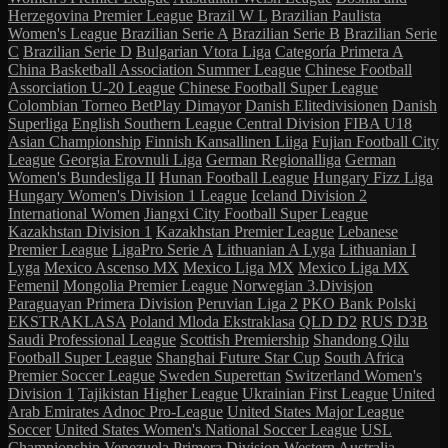
Herzegovina Premier League
Brazil W L
Brazilian Paulista
Women's League
Brazilian Serie A
Brazilian Serie B
Brazilian Serie
C
Brazilian Serie D
Bulgarian Vtora Liga
Categoría Primera A
China Basketball Association Summer League
Chinese Football
Assorciation U-20 League
Chinese Football Super League
Colombian Torneo BetPlay Dimayor
Danish Elitedivisionen
Danish
Superliga
English Southern League Central Division
FIBA U18
Asian Championship
Finnish Kansallinen Liiga
Fujian Football City
League
Georgia Erovnuli Liga
German Regionalliga
German
Women's Bundesliga II
Hunan Football League
Hungary Fizz Liga
Hungary Women's Division 1 League
Iceland Division 2
International Women
Jiangxi City Football Super League
Kazakhstan Division 1
Kazakhstan Premier League
Lebanese
Premier League
LigaPro Serie A
Lithuanian A Lyga
Lithuanian I
Lyga
Mexico Ascenso MX
Mexico Liga MX
Mexico Liga MX
Femenil
Mongolia Premier League
Norwegian 3.Divisjon
Paraguayan Primera Division
Peruvian Liga 2
PKO Bank Polski
EKSTRAKLASA
Poland Mloda Ekstraklasa
QLD D2
RUS D3B
Saudi Professional League
Scottish Premiership
Shandong Qilu
Football Super League
Shanghai Future Star Cup
South Africa
Premier Soccer League
Sweden Superettan
Switzerland Women's
Division 1
Tajikistan Higher League
Ukrainian First League
United
Arab Emirates Adnoc Pro-League
United States Major League
Soccer
United States Women's National Soccer League
USL
Championship
Venezuela Primera Division
Western Australia