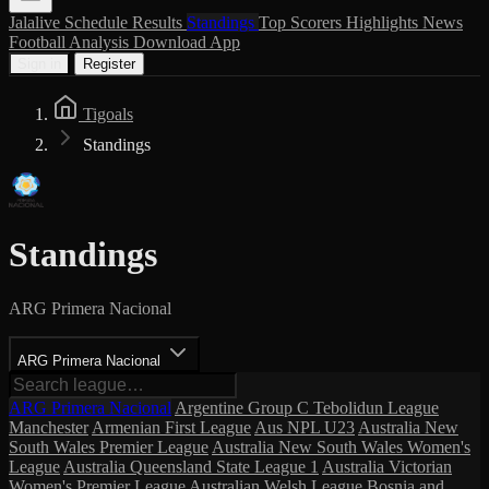
Jalalive
Schedule
Results
Standings
Top Scorers
Highlights
News
Football Analysis
Download App
Sign in
Register
Tigoals
Standings
Standings
ARG Primera Nacional
ARG Primera Nacional
ARG Primera Nacional
Argentine Group C Tebolidun League
Manchester
Armenian First League
Aus NPL U23
Australia New
South Wales Premier League
Australia New South Wales Women's
League
Australia Queensland State League 1
Australia Victorian
Women's Premier League
Australian Welsh League
Bosnia and