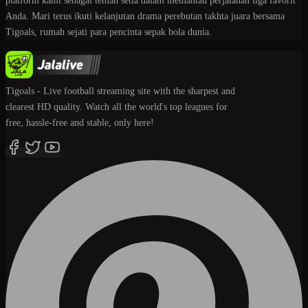
platform kami sebagai teman setia dalam memantau perjalanan liga favorit
Anda. Mari terus ikuti kelanjutan drama perebutan takhta juara bersama
Tigoals, rumah sejati para pencinta sepak bola dunia.
Tigoals - Live football streaming site with the sharpest and
clearest HD quality. Watch all the world's top leagues for
free, hassle-free and stable, only here!