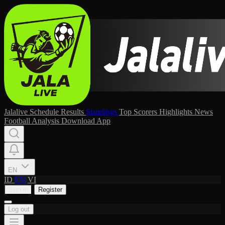
Jalalive
Schedule
Results
Standings
Top Scorers
Highlights
News
Football Analysis
Download App
EN
ID
EN
VI
Sign in
Register
Log out