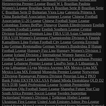
Herzegovina Premier League
Brazil W L
Brazilian Paulista
Women's League
Brazilian Serie A
Brazilian Serie B
Brazilian Serie
C
Brazilian Serie D
Bulgarian Vtora Liga
Categoría Primera A
China Basketball Association Summer League
Chinese Football
Assorciation U-20 League
Chinese Football Super League
Colombian Torneo BetPlay Dimayor
Danish Elitedivisionen
English
Southern Football League
English Southern League Central
Division
Estonian Premium Liiga
FIBA U18 Asian Championship
FIBA U18 Women's European Championship Division A
Finnish
Kansallinen Liiga
Fujian Football City League
Georgia Erovnuli
Liga
German Regionalliga
German Women's Bundesliga II
Hunan
Football League
Hungary Fizz Liga
Hungary Women's Division 1
League
Iceland Division 2
International Women
Jiangxi City
Football Super League
Kazakhstan Division 1
Kazakhstan Premier
League
Lebanese Premier League
LigaPro Serie A
Lithuanian A
Lyga
Lithuanian I Lyga
Mexico Ascenso MX
Mexico Liga MX
Mexico Liga MX Femenil
Mongolia Premier League
Norwegian
3.Divisjon
Paraguayan Primera Division
Peruvian Liga 2
PKO
Bank Polski EKSTRAKLASA
Poland Mloda Ekstraklasa
QLD D2
RUS D3B
Saudi Professional League
Scottish Premiership
Shandong Qilu Football Super League
Shanghai Future Star Cup
South Africa Premier Soccer League
Sweden Superettan
Switzerland Women's Division 1
Tajikistan Higher League
Ukrainian First League
United Arab Emirates Adnoc Pro-League
United States Major League Soccer
United States Women's National