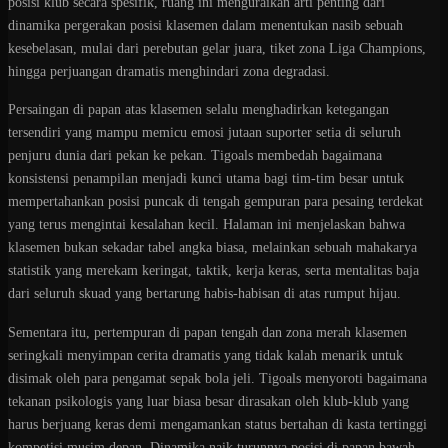
posisi klub secara spesifik, ruang ini menguraikan arti penting dari
dinamika pergerakan posisi klasemen dalam menentukan nasib sebuah
kesebelasan, mulai dari perebutan gelar juara, tiket zona Liga Champions,
hingga perjuangan dramatis menghindari zona degradasi.
Persaingan di papan atas klasemen selalu menghadirkan ketegangan
tersendiri yang mampu memicu emosi jutaan suporter setia di seluruh
penjuru dunia dari pekan ke pekan. Tigoals membedah bagaimana
konsistensi penampilan menjadi kunci utama bagi tim-tim besar untuk
mempertahankan posisi puncak di tengah gempuran para pesaing terdekat
yang terus mengintai kesalahan kecil. Halaman ini menjelaskan bahwa
klasemen bukan sekadar tabel angka biasa, melainkan sebuah mahakarya
statistik yang merekam keringat, taktik, kerja keras, serta mentalitas baja
dari seluruh skuad yang bertarung habis-habisan di atas rumput hijau.
Sementara itu, pertempuran di papan tengah dan zona merah klasemen
seringkali menyimpan cerita dramatis yang tidak kalah menarik untuk
disimak oleh para pengamat sepak bola jeli. Tigoals menyoroti bagaimana
tekanan psikologis yang luar biasa besar dirasakan oleh klub-klub yang
harus berjuang keras demi mengamankan status bertahan di kasta tertinggi
kompetisi musim depan. Dinamika naik turunnya posisi di papan bawah