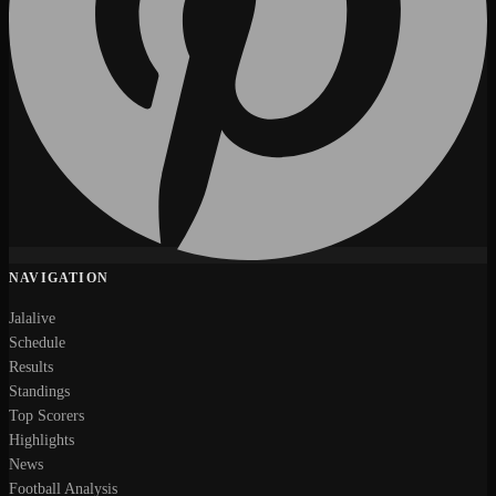
NAVIGATION
Jalalive
Schedule
Results
Standings
Top Scorers
Highlights
News
Football Analysis