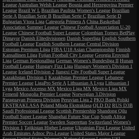
League
Australian Welsh League
Bosnia and Herzegovina Premier
League
Brazil W L
Brazilian Paulista Women's League
Brazilian
Serie A
Brazilian Serie B
Brazilian Serie C
Brazilian Serie D
Bulgarian Vtora Liga
Categoría Primera A
China Basketball
Association Summer League
Chinese Football Assorciation U-20
League
Chinese Football Super League
Colombian Torneo BetPlay
Dimayor
Danish Elitedivisionen
Danish Superliga
English Southern
Football League
English Southern League Central Division
Estonian Premium Liiga
FIBA U18 Asian Championship
Finnish
Kansallinen Liiga
Fujian Football City League
Georgia Erovnuli
Liga
German Regionalliga
German Women's Bundesliga II
Hunan
Football League
Hungary Fizz Liga
Hungary Women's Division 1
League
Iceland Division 2
Jiangxi City Football Super League
Kazakhstan Division 1
Kazakhstan Premier League
Lebanese
Premier League
LigaPro Serie A
Lithuanian A Lyga
Lithuanian I
Lyga
Mexico Ascenso MX
Mexico Liga MX
Mexico Liga MX
Femenil
Mongolia Premier League
Norwegian 3.Divisjon
Paraguayan Primera Division
Peruvian Liga 2
PKO Bank Polski
EKSTRAKLASA
Poland Mloda Ekstraklasa
QLD D2
RUS D3B
Saudi Professional League
Scottish Premiership
Shandong Qilu
Football Super League
Shanghai Future Star Cup
South Africa
Premier Soccer League
Sweden Superettan
Switzerland Women's
Division 1
Tajikistan Higher League
Ukrainian First League
United
Arab Emirates Adnoc Pro-League
United States Major League
Soccer
United States Women's National Soccer League
USL