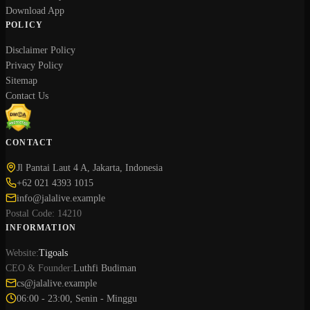
Download App
POLICY
Disclaimer Policy
Privacy Policy
Sitemap
Contact Us
CONTACT
Jl Pantai Laut 4 A, Jakarta, Indonesia
+62 021 4393 1015
info@jalalive.example
Postal Code: 14210
INFORMATION
Website:
Tigoals
CEO & Founder:
Luthfi Budiman
cs@jalalive.example
06:00 - 23:00, Senin - Minggu