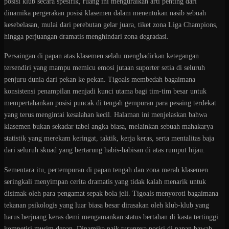
posisi klub secara spesifik, ruang ini menguraikan arti penting dari
dinamika pergerakan posisi klasemen dalam menentukan nasib sebuah
kesebelasan, mulai dari perebutan gelar juara, tiket zona Liga Champions,
hingga perjuangan dramatis menghindari zona degradasi.
Persaingan di papan atas klasemen selalu menghadirkan ketegangan
tersendiri yang mampu memicu emosi jutaan suporter setia di seluruh
penjuru dunia dari pekan ke pekan. Tigoals membedah bagaimana
konsistensi penampilan menjadi kunci utama bagi tim-tim besar untuk
mempertahankan posisi puncak di tengah gempuran para pesaing terdekat
yang terus mengintai kesalahan kecil. Halaman ini menjelaskan bahwa
klasemen bukan sekadar tabel angka biasa, melainkan sebuah mahakarya
statistik yang merekam keringat, taktik, kerja keras, serta mentalitas baja
dari seluruh skuad yang bertarung habis-habisan di atas rumput hijau.
Sementara itu, pertempuran di papan tengah dan zona merah klasemen
seringkali menyimpan cerita dramatis yang tidak kalah menarik untuk
disimak oleh para pengamat sepak bola jeli. Tigoals menyoroti bagaimana
tekanan psikologis yang luar biasa besar dirasakan oleh klub-klub yang
harus berjuang keras demi mengamankan status bertahan di kasta tertinggi
kompetisi musim depan. Dinamika naik turunnya posisi di papan bawah