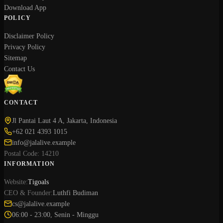
Download App
POLICY
Disclaimer Policy
Privacy Policy
Sitemap
Contact Us
CONTACT
Jl Pantai Laut 4 A, Jakarta, Indonesia
+62 021 4393 1015
info@jalalive.example
Postal Code: 14210
INFORMATION
Website:
Tigoals
CEO & Founder:
Luthfi Budiman
cs@jalalive.example
06:00 - 23:00, Senin - Minggu