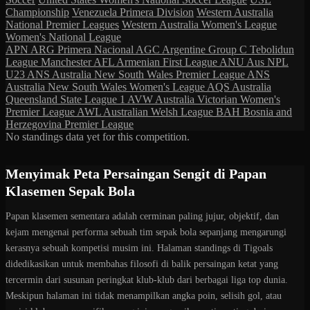
Championship
Venezuela Primera Division
Western Australia
National Premier Leagues
Western Australia Women's League
Women's National League
APN
ARG Primera Nacional
AGC
Argentine Group C Tebolidun
League Manchester
AFL
Armenian First League
ANU
Aus NPL
U23
ANS
Australia New South Wales Premier League
ANS
Australia New South Wales Women's League
AQS
Australia
Queensland State League 1
AVW
Australia Victorian Women's
Premier League
AWL
Australian Welsh League
BAH
Bosnia and
Herzegovina Premier League
No standings data yet for this competition.
Menyimak Peta Persaingan Sengit di Papan
Klasemen Sepak Bola
Papan klasemen sementara adalah cerminan paling jujur, objektif, dan
kejam mengenai performa sebuah tim sepak bola sepanjang mengarungi
kerasnya sebuah kompetisi musim ini. Halaman standings di Tigoals
didedikasikan untuk membahas filosofi di balik persaingan ketat yang
tercermin dari susunan peringkat klub-klub dari berbagai liga top dunia.
Meskipun halaman ini tidak menampilkan angka poin, selisih gol, atau