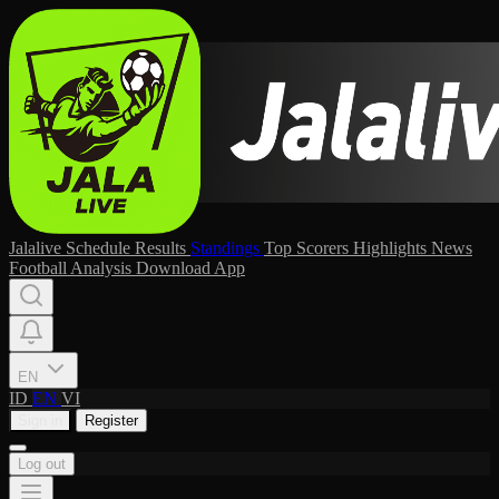
Jalalive
Schedule
Results
Standings
Top Scorers
Highlights
News
Football Analysis
Download App
EN
ID
EN
VI
Sign in
Register
Log out