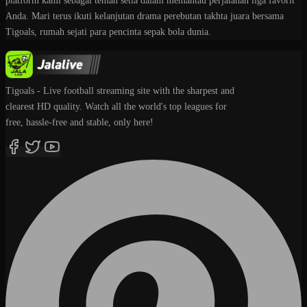
platform kami sebagai teman setia dalam memantau perjalanan liga favorit
Anda. Mari terus ikuti kelanjutan drama perebutan takhta juara bersama
Tigoals, rumah sejati para pencinta sepak bola dunia.
Tigoals - Live football streaming site with the sharpest and
clearest HD quality. Watch all the world's top leagues for
free, hassle-free and stable, only here!